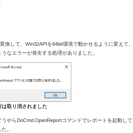
は
変換して、Win32APIを64bit環境で動かせるように変えて
ようなエラーが発生する処理がありました。
の実行は取り消されました
らDoCmd.OpenReportコマンドでレポートを起動し
した。