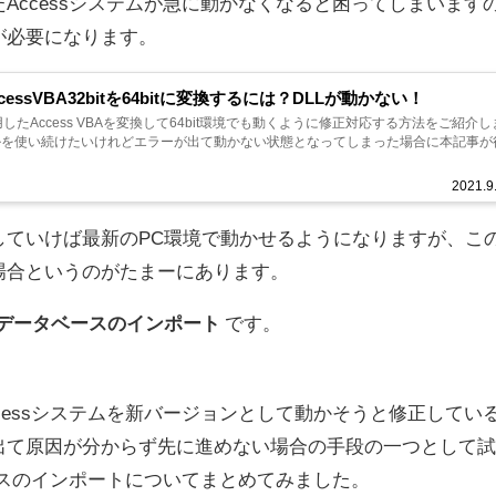
Accessシステムが急に動かなくなると困ってしまいます
が必要になります。
cessVBA32bitを64bitに変換するには？DLLが動かない！
を使用したAccess VBAを変換して64bit環境でも動くように修正対応する方法をご紹介し
ルを使い続けたいけれどエラーが出て動かない状態となってしまった場合に本記事が
2021.9
していけば最新のPC環境で動かせるようになりますが、こ
場合というのがたまーにあります。
ssデータベースのインポート
です。
cessシステムを新バージョンとして動かそうと修正してい
出て原因が分からず先に進めない場合の手段の一つとして試
ベースのインポートについてまとめてみました。