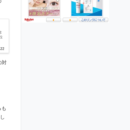
の
ま
役
.22
の対
るも
し