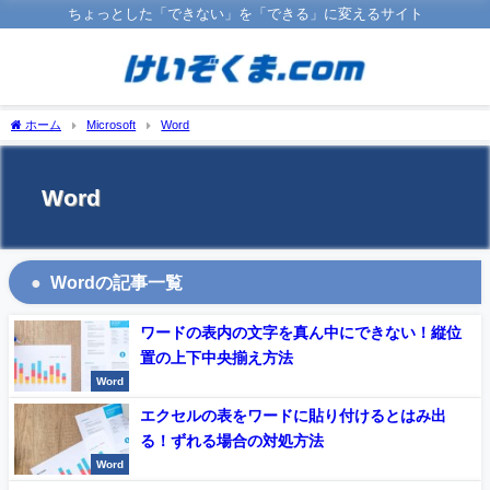
ちょっとした「できない」を「できる」に変えるサイト
ホーム
Microsoft
Word
Word
Wordの記事一覧
ワードの表内の文字を真ん中にできない！縦位
置の上下中央揃え方法
Word
エクセルの表をワードに貼り付けるとはみ出
る！ずれる場合の対処方法
Word